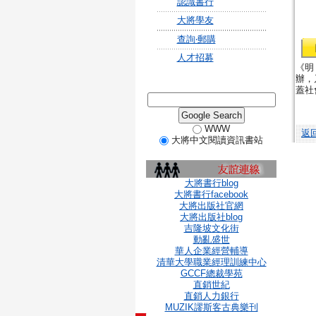
認識書行
大將學友
查詢‧郵購
人才招募
《明
辦，
蓋社
WWW
返
大將中文閱讀資訊書站
大將書行blog
大將書行facebook
大將出版社官網
大將出版社blog
吉隆坡文化街
動亂盛世
華人企業經營輔導
清華大學職業經理訓練中心
GCCF總裁學苑
直銷世紀
直銷人力銀行
MUZIK謬斯客古典樂刊