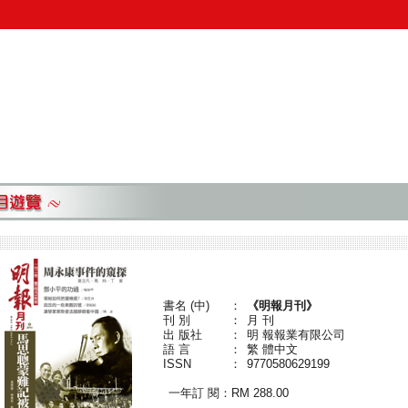
書名 (中)
：
《明報月刊》
刊 別
：
月 刊
出 版社
：
明 報報業有限公司
語 言
：
繁 體中文
ISSN
：
9770580629199
一年訂 閱：RM 288.00